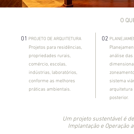
O QU
01
02
PROJETO DE ARQUITETURA
PLANEJAME
Projetos para residências,
Planejamen
propriedades rurais,
análise das
comércio, escolas,
dimensionam
indústrias, laboratórios,
zoneamento
conforme as melhores
sistema viár
práticas ambientais.
arquitetura
posterior.
Um projeto sustentável é d
Implantação e Operação a 